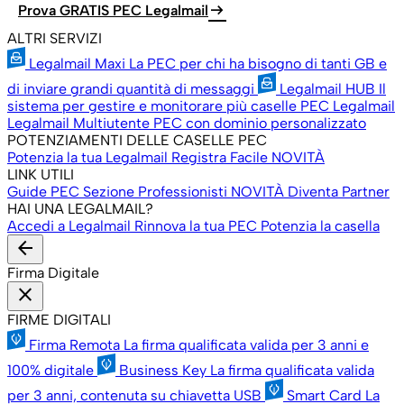
arrow_right_alt
Prova GRATIS PEC Legalmail
ALTRI SERVIZI
Legalmail Maxi
La PEC per chi ha bisogno di tanti GB e
di inviare grandi quantità di messaggi
Legalmail HUB
Il
sistema per gestire e monitorare più caselle PEC Legalmail
Legalmail Multiutente
PEC con dominio personalizzato
POTENZIAMENTI DELLE CASELLE PEC
Potenzia la tua Legalmail
Registra Facile
NOVITÀ
LINK UTILI
Guide PEC
Sezione Professionisti
NOVITÀ
Diventa Partner
HAI UNA LEGALMAIL?
Accedi a Legalmail
Rinnova la tua PEC
Potenzia la casella
arrow_back
Firma Digitale
close
FIRME DIGITALI
Firma Remota
La firma qualificata valida per 3 anni e
100% digitale
Business Key
La firma qualificata valida
per 3 anni, contenuta su chiavetta USB
Smart Card
La