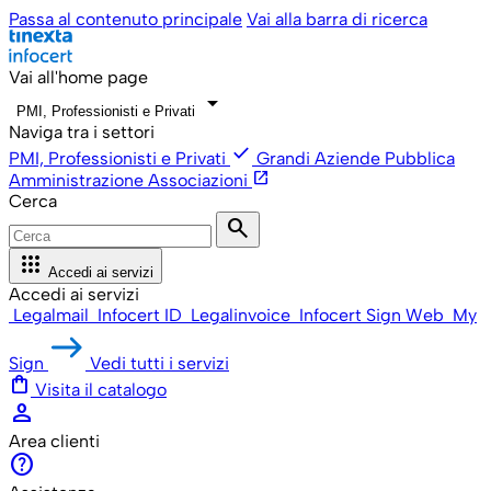
Passa al contenuto principale
Vai alla barra di ricerca
Vai all'home page
arrow_drop_down
PMI, Professionisti e Privati
Naviga tra i settori
check
PMI, Professionisti e Privati
Grandi Aziende
Pubblica
open_in_new
Amministrazione
Associazioni
Cerca
search
apps
Accedi ai servizi
Accedi ai servizi
Legalmail
Infocert ID
Legalinvoice
Infocert Sign Web
My
Sign
Vedi tutti i servizi
shopping_bag
Visita il catalogo
person
Area clienti
help