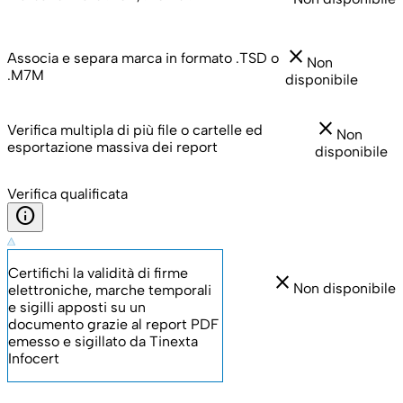
close
Associa e separa marca in formato .TSD o
Non
.M7M
disponibile
close
Verifica multipla di più file o cartelle ed
Non
esportazione massiva dei report
disponibile
Verifica qualificata
info
Certifichi la validità di firme
close
Non disponibile
elettroniche, marche temporali
e sigilli apposti su un
documento grazie al report PDF
emesso e sigillato da Tinexta
Infocert