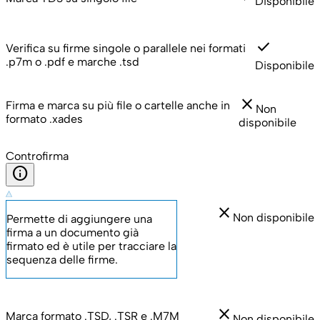
Disponibile
check
Verifica su firme singole o parallele nei formati
.p7m o .pdf e marche .tsd
Disponibile
close
Firma e marca su più file o cartelle anche in
Non
formato .xades
disponibile
Controfirma
info
close
Non disponibile
Permette di aggiungere una
firma a un documento già
firmato ed è utile per tracciare la
sequenza delle firme.
close
Marca formato .TSD, .TSR e .M7M
Non disponibile