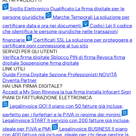
ALTRI PRODOTTI
Sigillo Elettronico Qualificato
La firma digitale per le
persone giuridiche
Marche Temporali
La soluzione per
certificare data e ora nei documenti
Codici Lei
Il codice
che identifica le persone giuridiche nelle transazioni
finanziarie
Certificati SSL
La soluzione per proteggere e
certificare ogni connessione al tuo sito
SERVIZI PER GLI UTENTI
Verifica firma digitale
Sblocco PIN di firma
Revoca firma
digitale
Sospensione firma digitale
LINK UTILI
Guide Firma Digitale
Sezione Professionisti
NOVITÀ
Diventa Partner
HAI UNA FIRMA DIGITALE?
Accedi a My Sign
Rinnova la tua firma
Installa Infocert Sign
PIANI DI FATTURAZIONE ELETTRONICA
Legalinvoice GO!
Il piano con 50 fatture già incluse,
perfetto per i forfettari e le P.IVA in regime dei minimi
Legalinvoice START
Il servizio con 200 fatture già incluse,
ideale per P.IVA e PMI
Legalinvoice BUSINESS
Il piano
con 400 fatture già incluse, ideale per chi deve gestire la