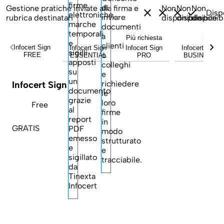
firme
di
Gestione pratiche inviate alla firma e
Non
Non
Non
close
close
close
check
Disp
elettroniche,
inviare
rubrica destinatari
disponibile
disponibile
disponib
marche
documenti
temporali
a
Più richiesta
e
chevron_left
chevron_right
clienti
Infocert Sign
Infocert Sign
Infocert Sign
Infocert Sign
sigilli
o
FREE
ESSENTIAL
PRO
BUSINESS
apposti
colleghi
su
e
un
richiedere
Infocert Sign
documento
le
grazie
loro
Free
al
firme
report
in
GRATIS
PDF
modo
emesso
strutturato
e
e
sigillato
tracciabile.
da
Tinexta
Infocert