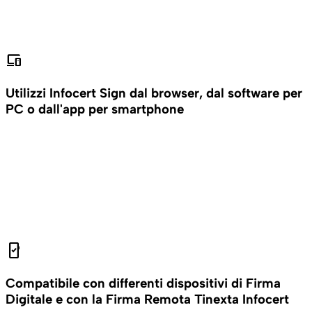
devices
Utilizzi Infocert Sign dal browser, dal software per
PC o dall'app per smartphone
mobile_check
Compatibile con differenti dispositivi di Firma
Digitale e con la Firma Remota Tinexta Infocert