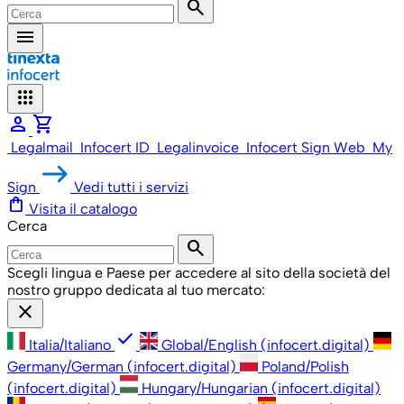
search
menu
apps
person
shopping_cart
Legalmail
Infocert ID
Legalinvoice
Infocert Sign Web
My
Sign
Vedi tutti i servizi
shopping_bag
Visita il catalogo
Cerca
search
Scegli lingua e Paese per accedere al sito della società del
nostro gruppo dedicata al tuo mercato:
close
check
Italia/Italiano
Global/English (infocert.digital)
Germany/German (infocert.digital)
Poland/Polish
(infocert.digital)
Hungary/Hungarian (infocert.digital)