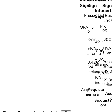
Sign
Sign
Sign
Infocert
Free
Essential
Bus
Sign
-32
Pro
GRATIS
99
6
,90€
,90€
49
+IVA
+IVA
,00€
all'a
all'anno
+IVA
Prez
8,42€
all'anno
prec
IVA
149,
inclusa
59,78€
IVA
121,
inclusa
inclu
Acquista
Acquista
Acq
ora
ora
Acquista
ora