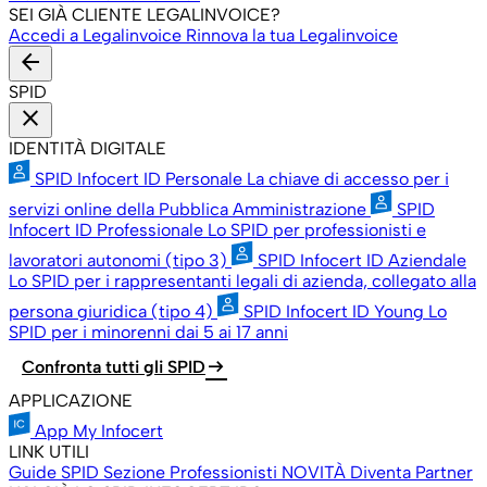
SEI GIÀ CLIENTE LEGALINVOICE?
Accedi a Legalinvoice
Rinnova la tua Legalinvoice
arrow_back
SPID
close
IDENTITÀ DIGITALE
SPID Infocert ID Personale
La chiave di accesso per i
servizi online della Pubblica Amministrazione
SPID
Infocert ID Professionale
Lo SPID per professionisti e
lavoratori autonomi (tipo 3)
SPID Infocert ID Aziendale
Lo SPID per i rappresentanti legali di azienda, collegato alla
persona giuridica (tipo 4)
SPID Infocert ID Young
Lo
SPID per i minorenni dai 5 ai 17 anni
arrow_right_alt
Confronta tutti gli SPID
APPLICAZIONE
App My Infocert
LINK UTILI
Guide SPID
Sezione Professionisti
NOVITÀ
Diventa Partner