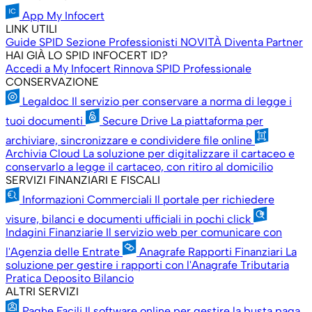
App My Infocert
LINK UTILI
Guide SPID
Sezione Professionisti
NOVITÀ
Diventa Partner
HAI GIÀ LO SPID INFOCERT ID?
Accedi a My Infocert
Rinnova SPID Professionale
CONSERVAZIONE
Legaldoc
Il servizio per conservare a norma di legge i
tuoi documenti
Secure Drive
La piattaforma per
archiviare, sincronizzare e condividere file online
Archivia Cloud
La soluzione per digitalizzare il cartaceo e
conservarlo a legge il cartaceo, con ritiro al domicilio
SERVIZI FINANZIARI E FISCALI
Informazioni Commerciali
Il portale per richiedere
visure, bilanci e documenti ufficiali in pochi click
Indagini Finanziarie
Il servizio web per comunicare con
l'Agenzia delle Entrate
Anagrafe Rapporti Finanziari
La
soluzione per gestire i rapporti con l'Anagrafe Tributaria
Pratica Deposito Bilancio
ALTRI SERVIZI
Paghe Facili
Il software online per gestire la busta paga