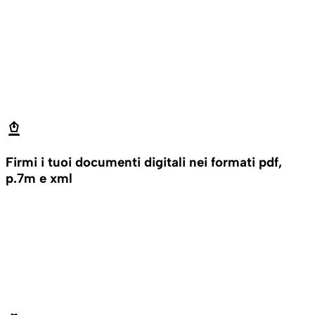
stylus_fountain_pen
Firmi i tuoi documenti digitali nei formati pdf,
p.7m e xml