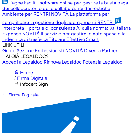
Paghe Facili
Il software online per gestire la busta paga
dei collaboratori e delle collaboratrici domestiche
Ambiente per RENTRI
NOVITÀ
La piattaforma per
semplificare la gestione degli adempimenti RENTRI
Interpreta
Il portale di consulenza AI sulla normativa italiana
Expense
NOVITÀ
Il servizio per gestire le note spese e le
indennità di trasferta
Titolare Effettivo Smart
LINK UTILI
Guide
Sezione Professionisti
NOVITÀ
Diventa Partner
HAI GIÀ LEGALDOC?
Accedi a Legaldoc
Rinnova Legaldoc
Potenzia Legaldoc
home
Home
/
Firma Digitale
arrow_right_alt
Infocert Sign
arrow_left_alt
Firma Digitale