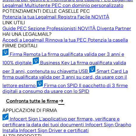
Legalmail Multiutente
PEC con dominio personalizzato
POTENZIAMENTI DELLE CASELLE PEC
Potenzia la tua Legalmail
Registra Facile
NOVITÀ
LINK UTILI
Guide PEC
Sezione Professionisti
NOVITÀ
Diventa Partner
HAI UNA LEGALMAIL?
Accedi a Legalmail
Rinnova la tua PEC
Potenzia la casella
FIRME DIGITALI
Firma Remota
La firma qualificata valida per 3 anni e
100% digitale
Business Key
La firma qualificata valida
per 3 anni, contenuta su chiavetta USB
Smart Card
La
firma qualificata valida per 3 anni su card, da usare con il
lettore esterno
Firma con SPID
Il pacchetto di 3 firme
digitali a consumo da usare con lo SPID
arrow_right_alt
Confronta tutte le firme
APPLICAZIONI DI FIRMA
Infocert Sign
L'applicativo per firmare, verificare e
certificare la data dei tuoi documenti
Infocert Sign Grapho
Installa Infocert Sign
Driver e certificati