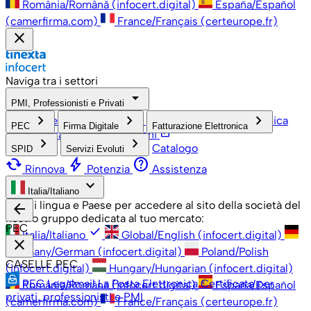
România/Română (infocert.digital)
España/Español
(camerfirma.com)
France/Français (certeurope.fr)
close
Naviga tra i settori
arrow_drop_down
PMI, Professionisti e Privati
check
keyboard_arrow_right
keyboard_arrow_right
keyboard_arrow_right
PMI, Professionisti e Privati
Grandi Aziende
Pubblica
PEC
Firma Digitale
Fatturazione Elettronica
open_in_new
Amministrazione
Associazioni
keyboard_arrow_right
keyboard_arrow_right
Catalogo
SPID
Servizi Evoluti
cached
bolt
help
Rinnova
Potenzia
Assistenza
keyboard_arrow_down
Italia/Italiano
Scegli lingua e Paese per accedere al sito della società del
arrow_back
nostro gruppo dedicata al tuo mercato:
PEC
check
Italia/Italiano
Global/English (infocert.digital)
close
Germany/German (infocert.digital)
Poland/Polish
CASELLE PEC
(infocert.digital)
Hungary/Hungarian (infocert.digital)
PEC Legalmail
La Posta Elettronica Certificata per
România/Română (infocert.digital)
España/Español
privati, professionisti e PMI
(camerfirma.com)
France/Français (certeurope.fr)