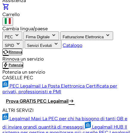
Assistenza
shopping_cart
Carrello
Cambia lingua/paese
keyboard_arrow_down
keyboard_arrow_down
keyboard_arrow_down
PEC
Firma Digitale
Fatturazione Elettronica
keyboard_arrow_down
keyboard_arrow_down
Catalogo
SPID
Servizi Evoluti
cached
Rinnova
Rinnova un servizio
bolt
Potenzia
Potenzia un servizio
CASELLE PEC
PEC Legalmail
La Posta Elettronica Certificata per
privati, professionisti e PMI
arrow_right_alt
Prova GRATIS PEC Legalmail
ALTRI SERVIZI
Legalmail Maxi
La PEC per chi ha bisogno di tanti GB e
di inviare grandi quantità di messaggi
Legalmail HUB
Il
sistema per gestire e monitorare più caselle PEC Legalmail