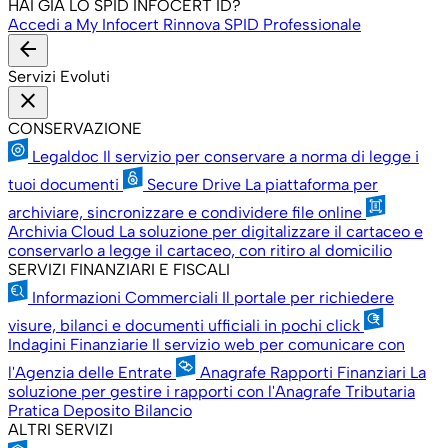
HAI GIÀ LO SPID INFOCERT ID?
Accedi a My Infocert
Rinnova SPID Professionale
arrow_back
Servizi Evoluti
close
CONSERVAZIONE
Legaldoc
Il servizio per conservare a norma di legge i
tuoi documenti
Secure Drive
La piattaforma per
archiviare, sincronizzare e condividere file online
Archivia Cloud
La soluzione per digitalizzare il cartaceo e
conservarlo a legge il cartaceo, con ritiro al domicilio
SERVIZI FINANZIARI E FISCALI
Informazioni Commerciali
Il portale per richiedere
visure, bilanci e documenti ufficiali in pochi click
Indagini Finanziarie
Il servizio web per comunicare con
l'Agenzia delle Entrate
Anagrafe Rapporti Finanziari
La
soluzione per gestire i rapporti con l'Anagrafe Tributaria
Pratica Deposito Bilancio
ALTRI SERVIZI