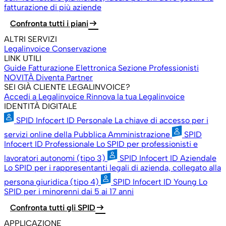
fatturazione di più aziende
arrow_right_alt
Confronta tutti i piani
ALTRI SERVIZI
Legalinvoice Conservazione
LINK UTILI
Guide Fatturazione Elettronica
Sezione Professionisti
NOVITÀ
Diventa Partner
SEI GIÀ CLIENTE LEGALINVOICE?
Accedi a Legalinvoice
Rinnova la tua Legalinvoice
IDENTITÀ DIGITALE
SPID Infocert ID Personale
La chiave di accesso per i
servizi online della Pubblica Amministrazione
SPID
Infocert ID Professionale
Lo SPID per professionisti e
lavoratori autonomi (tipo 3)
SPID Infocert ID Aziendale
Lo SPID per i rappresentanti legali di azienda, collegato alla
persona giuridica (tipo 4)
SPID Infocert ID Young
Lo
SPID per i minorenni dai 5 ai 17 anni
arrow_right_alt
Confronta tutti gli SPID
APPLICAZIONE