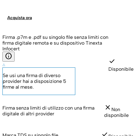
Acquista ora
Firma .p7m e .pdf su singolo file senza limiti con
firma digitale remota e su dispositivo Tinexta
Infocert
info
check
Disponibile
Se usi una firma di diverso
provider hai a disposizione 5
firme al mese.
close
Firma senza limiti di utilizzo con una firma
Non
digitale di altri provider
disponibile
check
Marca TDS su singolo file