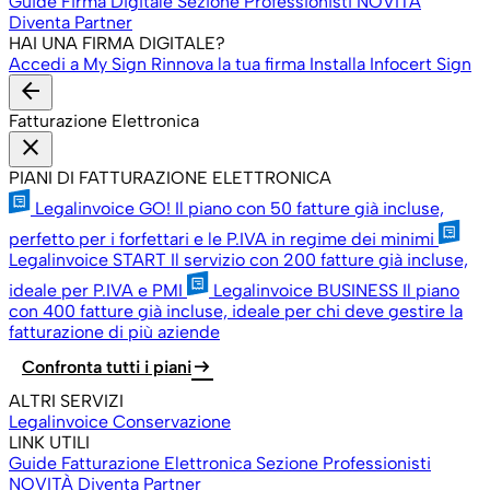
Guide Firma Digitale
Sezione Professionisti
NOVITÀ
Diventa Partner
HAI UNA FIRMA DIGITALE?
Accedi a My Sign
Rinnova la tua firma
Installa Infocert Sign
arrow_back
Fatturazione Elettronica
close
PIANI DI FATTURAZIONE ELETTRONICA
Legalinvoice GO!
Il piano con 50 fatture già incluse,
perfetto per i forfettari e le P.IVA in regime dei minimi
Legalinvoice START
Il servizio con 200 fatture già incluse,
ideale per P.IVA e PMI
Legalinvoice BUSINESS
Il piano
con 400 fatture già incluse, ideale per chi deve gestire la
fatturazione di più aziende
arrow_right_alt
Confronta tutti i piani
ALTRI SERVIZI
Legalinvoice Conservazione
LINK UTILI
Guide Fatturazione Elettronica
Sezione Professionisti
NOVITÀ
Diventa Partner