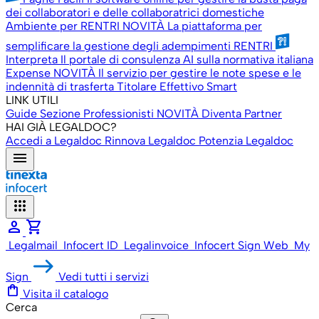
dei collaboratori e delle collaboratrici domestiche
Ambiente per RENTRI
NOVITÀ
La piattaforma per
semplificare la gestione degli adempimenti RENTRI
Interpreta
Il portale di consulenza AI sulla normativa italiana
Expense
NOVITÀ
Il servizio per gestire le note spese e le
indennità di trasferta
Titolare Effettivo Smart
LINK UTILI
Guide
Sezione Professionisti
NOVITÀ
Diventa Partner
HAI GIÀ LEGALDOC?
Accedi a Legaldoc
Rinnova Legaldoc
Potenzia Legaldoc
menu
apps
person
shopping_cart
Legalmail
Infocert ID
Legalinvoice
Infocert Sign Web
My
Sign
Vedi tutti i servizi
shopping_bag
Visita il catalogo
Cerca